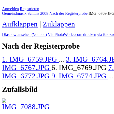
Anmelden
Registrieren
Gemeindmusik Schlins
2008
Nach der Registerprobe
IMG_6769.JP
Aufklappen
|
Zuklappen
Diashow ansehen (Vollbild)
Via PhotoWorks.com drucken
via fotoka
Nach der Registerprobe
1. IMG_6759.JPG
...
3. IMG_6764.
IMG_6767.JPG
6. IMG_6769.JPG
7
IMG_6772.JPG
9. IMG_6774.JPG
...
Zufallsbild