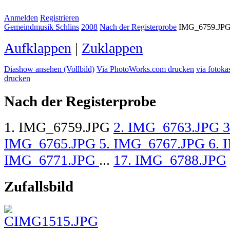
Anmelden
Registrieren
Gemeindmusik Schlins
2008
Nach der Registerprobe
IMG_6759.JP
Aufklappen
|
Zuklappen
Diashow ansehen (Vollbild)
Via PhotoWorks.com drucken
via fotoka
drucken
Nach der Registerprobe
1. IMG_6759.JPG
2. IMG_6763.JPG
IMG_6765.JPG
5. IMG_6767.JPG
6.
IMG_6771.JPG
...
17. IMG_6788.JPG
Zufallsbild